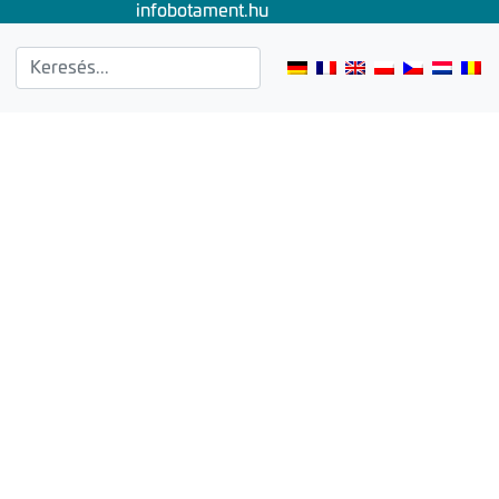
info
botament.hu