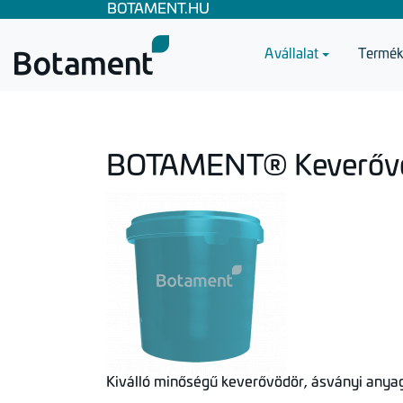
BOTAMENT.HU
A vállalat
Termék
BOTAMENT® Keverőv
Kiválló minőségű keverővödör, ásványi anya